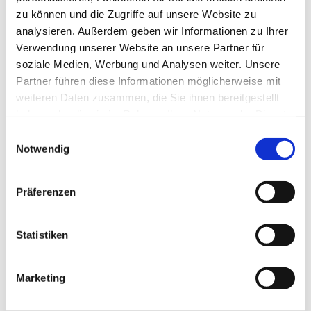
In der Regel am 1. Sonntag im Monat
zu können und die Zugriffe auf unsere Website zu
17:00 - 18:30 Uhr, wechselnde Orte
analysieren. Außerdem geben wir Informationen zu Ihrer
Die nächsten Termine finden Sie unter
Veranstaltungen.
Verwendung unserer Website an unsere Partner für
soziale Medien, Werbung und Analysen weiter. Unsere
Partner führen diese Informationen möglicherweise mit
Literaturkreis in Niederursel
weiteren Daten zusammen, die Sie ihnen bereitgestellt
haben oder die sie im Rahmen Ihrer Nutzung der Dienste
Gemeindehaus Niederursel, kleiner Saal
gesammelt haben.
Dienstags, 9:45 Uhr
E
Notwendig
i
n
Literaturnachmittag in Heddernheim
w
Präferenzen
i
Der Literaturnachmittag
findet statt im
l
Thomaskeller, Heddernheimer Kirchstraße 2,
l
Statistiken
in der Regel am letzten Mittwoch im Monat,
15:00 - 17:00 Uhr
i
g
Marketing
u
n