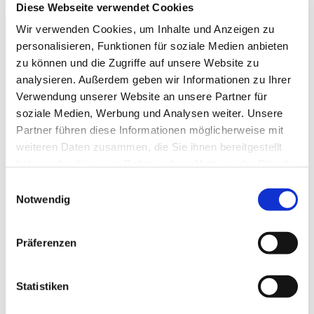
Diese Webseite verwendet Cookies
Wir verwenden Cookies, um Inhalte und Anzeigen zu
Mitsingen
personalisieren, Funktionen für soziale Medien anbieten
zu können und die Zugriffe auf unsere Website zu
analysieren. Außerdem geben wir Informationen zu Ihrer
Wir proben jeden Mittwoch von 20.00 bis 22.00 Uhr
Verwendung unserer Website an unsere Partner für
im Saal des Gemeindehauses St. Thomas,
soziale Medien, Werbung und Analysen weiter. Unsere
Heddernheimer Kirchstraße 5, 60439 Frankfurt (U-
Partner führen diese Informationen möglicherweise mit
Bahn-Haltestelle Heddernheim). Des Weiteren gibt
weiteren Daten zusammen, die Sie ihnen bereitgestellt
es 3 bis 4 Probenwochenenden pro Jahr.
haben oder die sie im Rahmen Ihrer Nutzung der Dienste
gesammelt haben.
Erfahrene Sängerinnen und Sänger mit Spaß an
E
Notwendig
intensiver Probenarbeit sind herzlich eingeladen, bei
i
uns mitzusingen – aber auch motivierte
n
Musikbegeisterte mit weniger Chorerfahrung sollen
w
Präferenzen
sich nicht scheuen, einen Versuch zu wagen! Anfragen
i
an
Kantor Manuel Dahme
.
l
l
Statistiken
Probenplan 2026, Stand 13.07.2026
i