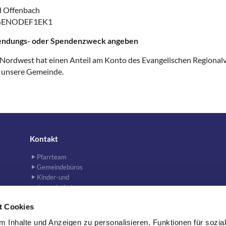
d Offenbach
: GENODEF1EK1
endungs- oder Spendenzweck angeben
 Nordwest hat einen Anteil am Konto des Evangelischen Regional
g unsere Gemeinde.
Kontakt
Pfarrteam
Gemeindebüros
Kinder-und
Jugendschutz
Kirchenvorstand
t Cookies
Newsletter
 Inhalte und Anzeigen zu personalisieren, Funktionen für sozia