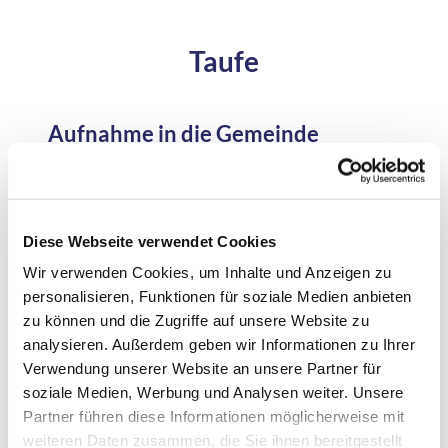
Taufe
Aufnahme in die Gemeinde
Wenn Sie für Ihr Kind oder für sich eine Taufe
wünschen, melden Sie sich bitte im
Gemeindebüro
an. Ihre Anmeldung wird dann an unsere(n)
Diese Webseite verwendet Cookies
Pfarrer*innen weitergeleitet, der/die sich mit Ihnen
telefonisch in Verbindung setzt. Wir taufen im
Wir verwenden Cookies, um Inhalte und Anzeigen zu
Sonntagsgottesdienst oder in einem besonderen
personalisieren, Funktionen für soziale Medien anbieten
Taufgottesdienst.
zu können und die Zugriffe auf unsere Website zu
analysieren. Außerdem geben wir Informationen zu Ihrer
In der Taufe wird ein Mensch gesegnet und
Verwendung unserer Website an unsere Partner für
gesendet, unter Gottes Zuspruch und Anspruch
soziale Medien, Werbung und Analysen weiter. Unsere
gestellt: „Fürchte dich nicht. Ich habe dich bei
Partner führen diese Informationen möglicherweise mit
deinem Namen gerufen, du bist mein.“
weiteren Daten zusammen, die Sie ihnen bereitgestellt