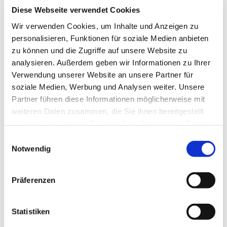
die Protokolle sind passwortgeschützt.
Diese Webseite verwendet Cookies
Wir verwenden Cookies, um Inhalte und Anzeigen zu
April 2026
personalisieren, Funktionen für soziale Medien anbieten
Chorversammlung light März 2026
zu können und die Zugriffe auf unsere Website zu
November 2025
analysieren. Außerdem geben wir Informationen zu Ihrer
Oktober 2025
Verwendung unserer Website an unsere Partner für
August 2025
soziale Medien, Werbung und Analysen weiter. Unsere
Juni 2025
Partner führen diese Informationen möglicherweise mit
April 2025
weiteren Daten zusammen, die Sie ihnen bereitgestellt
Januar 2025
haben oder die sie im Rahmen Ihrer Nutzung der Dienste
Chorversammlung Dezember 2025
gesammelt haben.
September 2024
E
Notwendig
Juni 2024
i
April 2024
n
März 2024
w
Präferenzen
Januar 2024
i
Dezember 2023
l
September 2023
l
Statistiken
Juni 2023
i