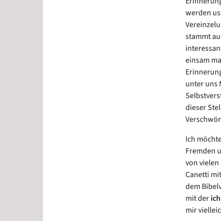
Erinnerung
werden usw
Vereinzelu
stammt aus
interessan
einsam ma
Erinnerung
unter uns 
Selbstvers
dieser Ste
Verschwör
Ich möchte
Fremden u
von vielen
Canetti mi
dem Bibelv
mit der
ich
mir vielle