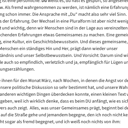
 ist eine persönliche:
Du
weißt es, du hast es gespürt, so angesehe
. Als fremd wahrgenommen zu werden, ist nämlich eine Erfahrun
ng schon immer. Die Ansprache mit „Du“ macht also sehr viel Sinn. 
 der Erfahrung. Der Wechsel in eine Pluralform ist aber nicht weni
t und wichtig, denn wir Menschen sind in der Lage aus vereinzelten
chenden Erfahrungen etwas Gemeinsames zu machen. Eine geme
, eine Kultur, ein Geschichtsbewusstsein. Und dieses gemeinsame, s
Menschen ein ständiges Hin und Her, prägt dann wieder unser
tändnis und unser Selbstbewusstsein. Und Vorsicht: Darum sind w
lle auch so empfindlich, verletzlich und ja, empfänglich für Lügen u
ungserzählungen.
 ihnen für den Monat März, nach Wochen, in denen die Angst vor 
nsere politische Diskussion so sehr bestimmt hat, und unsere W
 anderen wichtigen Dingen überdecken konnte, einen kleinen Text v
tgeben, weil ich wirklich denke, dass es beim DU anfängt, wie es sic
ers auch zeigt. Alles, was unser Gemeinsames prägt, beginnt bei d
auf die Straße gehe und jemandem begegne, den ich noch nicht ke
icht sogar als fremd begegnet, und ich weiß noch nichts von ihm: