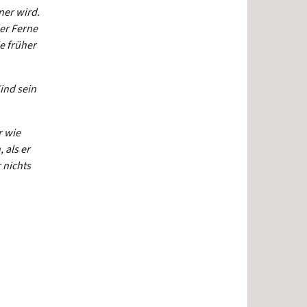
ner wird.
er Ferne
e früher
ind sein
r wie
 als er
 nichts