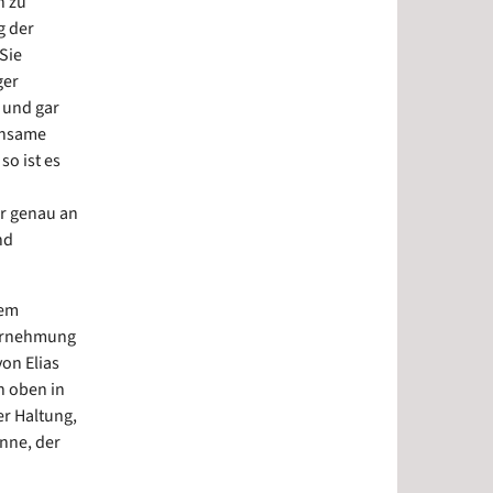
n zu
g der
Sie
ger
 und gar
insame
o ist es
ir genau an
nd
dem
ahrnehmung
on Elias
h oben in
er Haltung,
nne, der