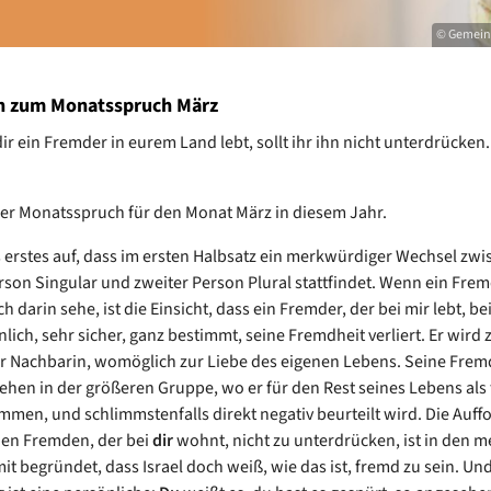
© Gemein
 zum Monatsspruch März
ir ein Fremder in eurem Land lebt, sollt ihr ihn nicht unterdrücken
der Monatsspruch für den Monat März in diesem Jahr.
als erstes auf, dass im ersten Halbsatz ein merkwürdiger Wechsel zw
rson Singular und zweiter Person Plural stattfindet. Wenn ein Fre
ch darin sehe, ist die Einsicht, dass ein Fremder, der bei mir lebt, be
lich, sehr sicher, ganz bestimmt, seine Fremdheit verliert. Er wird
r Nachbarin, womöglich zur Liebe des eigenen Lebens. Seine Frem
tehen in der größeren Gruppe, wo er für den Rest seines Lebens als
en, und schlimmstenfalls direkt negativ beurteilt wird. Die Auff
 den Fremden, der bei
dir
wohnt, nicht zu unterdrücken, ist in den m
it begründet, dass Israel doch weiß, wie das ist, fremd zu sein. Un