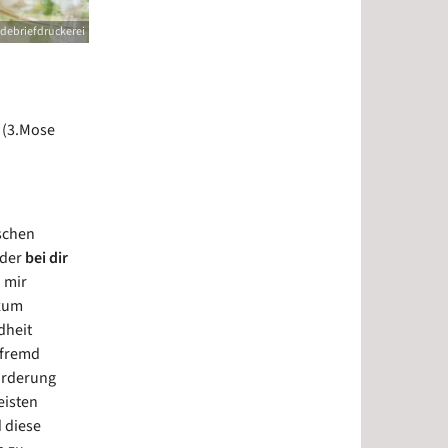
debriefdruckerei
. (3.Mose
ischen
mder
bei dir
i mir
 zum
dheit
 fremd
orderung
eisten
d diese