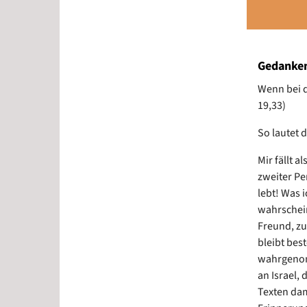
Gedanken
Wenn bei d
19,33)
So lautet 
Mir fällt 
zweiter Pe
lebt! Was i
wahrschein
Freund, zu
bleibt bes
wahrgenomm
an Israel,
Texten dam