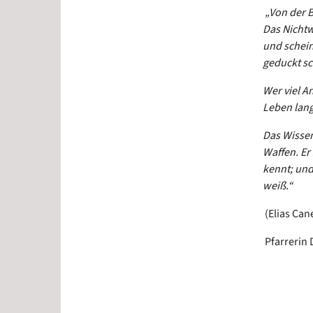
„Von der B
Das Nichtw
und schein
geduckt sch
Wer viel A
Leben lang
Das Wissen
Waffen. Er
kennt; und
weiß.“
(Elias Can
Pfarrerin 