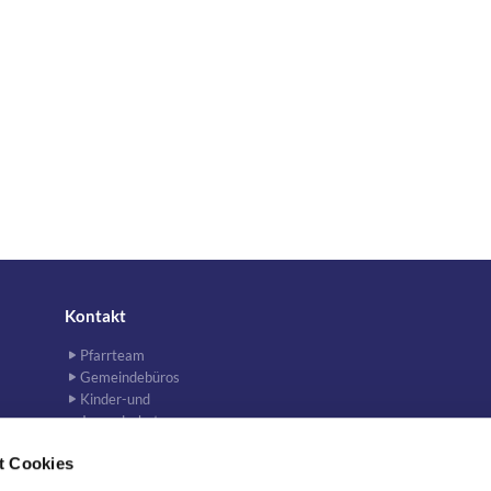
Kontakt
Pfarrteam
Gemeindebüros
Kinder-und
Jugendschutz
Kirchenvorstand
t Cookies
Newsletter