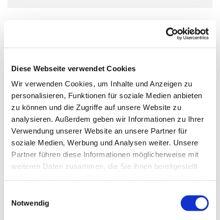
Chormusik aus vier Jahrhunderten
Der Studiochor der HfMDK besteht hauptsächlich aus den
Studierenden der Kirchenmusik. Hier erarbeiten die
Diese Webseite verwendet Cookies
angehenden Kantor*innen unter eigener Leitung
Wir verwenden Cookies, um Inhalte und Anzeigen zu
Chorwerke unterschiedlicher Stilrichtungen. Begleitet
personalisieren, Funktionen für soziale Medien anbieten
werden sie dabei von den Chorleitungsdozenten
zu können und die Zugriffe auf unsere Website zu
Benjamin Hartmann und Prof. Florian Lohmann.
analysieren. Außerdem geben wir Informationen zu Ihrer
Das Programm ’Tränen und Trost’ entstand im
Verwendung unserer Website an unsere Partner für
Sommersemester 2026, inspiriert durch das Requiem von
soziale Medien, Werbung und Analysen weiter. Unsere
Johannes Brahms, das der Hochschulchor gemeinsam
Partner führen diese Informationen möglicherweise mit
mit dem Enthusiastenchor in der Alten Oper aufführte.
weiteren Daten zusammen, die Sie ihnen bereitgestellt
haben oder die sie im Rahmen Ihrer Nutzung der Dienste
gesammelt haben.
E
Notwendig
i
n