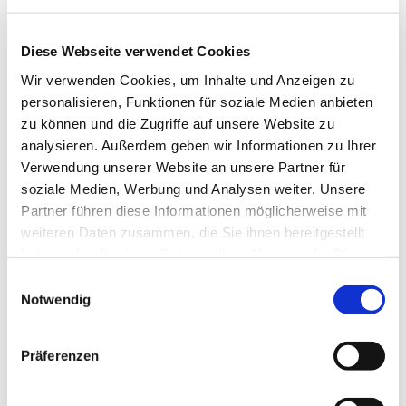
Diese Webseite verwendet Cookies
Wir verwenden Cookies, um Inhalte und Anzeigen zu
personalisieren, Funktionen für soziale Medien anbieten
zu können und die Zugriffe auf unsere Website zu
analysieren. Außerdem geben wir Informationen zu Ihrer
Verwendung unserer Website an unsere Partner für
soziale Medien, Werbung und Analysen weiter. Unsere
Partner führen diese Informationen möglicherweise mit
weiteren Daten zusammen, die Sie ihnen bereitgestellt
haben oder die sie im Rahmen Ihrer Nutzung der Dienste
gesammelt haben.
E
Notwendig
i
n
w
Präferenzen
i
l