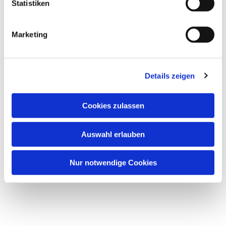
l
Statistiken
i
g
Marketing
u
n
g
Details zeigen
s
a
u
Cookies zulassen
s
w
Auswahl erlauben
a
h
l
Nur notwendige Cookies