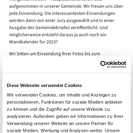
aufgenommen in unserer Gemeinde. Wir freuen uns über
jede Einsendung. Die interessantesten Einsendungen
werden dann von einer Jury ausgewählt und in einer
Ausgabe des Gemeindebriefes veröffentlicht. Und
möglicherweise entsteht daraus ja auch noch ein
Wandkalender für 2023?
Wir bitten um Einsendung Ihrer Fotos bis zum
30.September 2022 mit Betreff Fotowettbewerb per E-
Mail an die Gemeinde,
info@evangelisch-nordwest.de
Und dies sind die Teilnahmebedingungen:
Diese Webseite verwendet Cookies
Jede/r Teilnehmer*in kann bis zu drei selbst
Wir verwenden Cookies, um Inhalte und Anzeigen zu
aufgenommene Digitalfotos einsenden, an denen er/sie
personalisieren, Funktionen für soziale Medien anbieten
die uneingeschränkten Urheber- und Nutzungsrechte
zu können und die Zugriffe auf unsere Website zu
besitzt und deren Motive nicht den rechtlichen
analysieren. Außerdem geben wir Informationen zu Ihrer
Bestimmungen der Bundesrepublik Deutschland bzw.
Verwendung unserer Website an unsere Partner für
der Europäischen Union oder den Persönlichkeitsrechten
soziale Medien, Werbung und Analysen weiter. Unsere