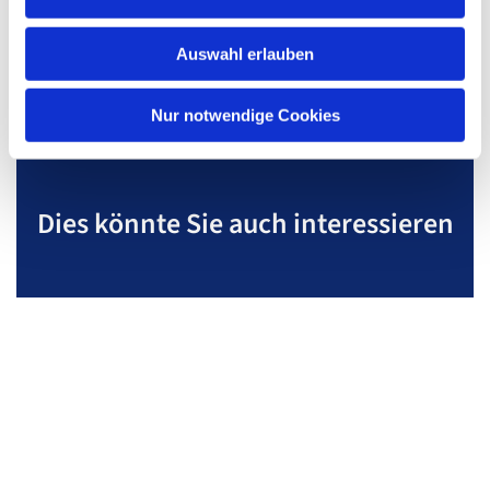
s
w
Auswahl erlauben
a
h
l
Nur notwendige Cookies
Dies könnte Sie auch interessieren