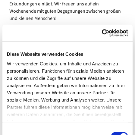
Erkundungen einlädt. Wir freuen uns auf ein
Wochenende mit guten Begegnungen zwischen großen
und kleinen Menschen!
Gemeinsam wollen wir eine schöne Zeit erleben, beim
Spielen, Singen, Kindergottesdienst feiern und bei
kreativen Aktionen. Drinnen und hoffentlich viel draußen,
im Wald und am Lagerfeuer wird uns das Thema
Diese Webseite verwendet Cookies
„Schöpfung“ auf verschiedene Weise begleiten.
Wir verwenden Cookies, um Inhalte und Anzeigen zu
personalisieren, Funktionen für soziale Medien anbieten
Für wen?
Das Programm richtet sich an Familien mit
zu können und die Zugriffe auf unsere Website zu
Kindern zwischen 5 und 12 Jahren, kleinere und größere
analysieren. Außerdem geben wir Informationen zu Ihrer
Geschwister sind willkommen.
Verwendung unserer Website an unsere Partner für
Wann?
Anreise Freitag 01.07.22 am späten Nachmittag
soziale Medien, Werbung und Analysen weiter. Unsere
(Anreise ist mit U-Bahn und Bus möglich;
Partner führen diese Informationen möglicherweise mit
Gepäcktransport kann per Auto koordiniert werden),
weiteren Daten zusammen, die Sie ihnen bereitgestellt
Abreise Sonntag 03.07.22 nach dem Mittagessen.
haben oder die sie im Rahmen Ihrer Nutzung der Dienste
gesammelt haben.
E
Wo?
Jugendherberge Oberreifenberg, Limesstraße 14,