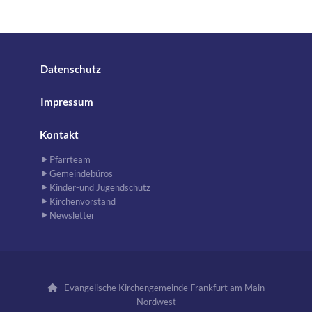
Datenschutz
Impressum
Kontakt
Pfarrteam
Gemeindebüros
Kinder-und Jugendschutz
Kirchenvorstand
Newsletter
Evangelische Kirchengemeinde Frankfurt am Main

Nordwest