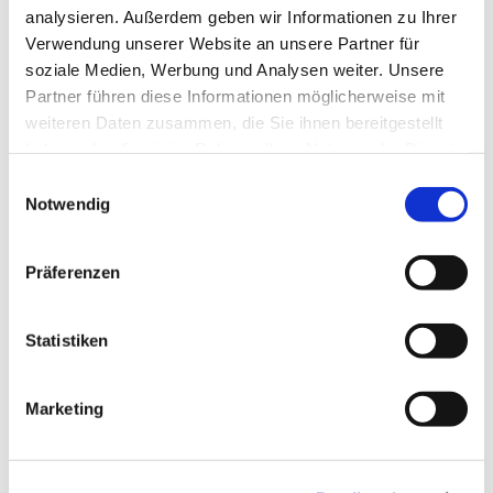
analysieren. Außerdem geben wir Informationen zu Ihrer
Verwendung unserer Website an unsere Partner für
soziale Medien, Werbung und Analysen weiter. Unsere
Ein großes Dankeschön gebührt Sven Wojtko, der die
Partner führen diese Informationen möglicherweise mit
Hauptarbeit mit Filmen und Schneiden geleistet hat, aber
weiteren Daten zusammen, die Sie ihnen bereitgestellt
auch unseren großartigen Tanz-Coaches Charlotte Vogt
haben oder die sie im Rahmen Ihrer Nutzung der Dienste
und Heidi Günzer, und natürlich allen, die mitgewirkt
gesammelt haben.
E
haben.
Notwendig
i
n
w
Präferenzen
i
l
l
Statistiken
i
Dies könnte Sie auch interessieren
g
Marketing
u
n
g