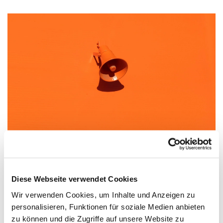
Schaut hin: Jerusalema
Diese Webseite verwendet Cookies
ökumenische Miteinander mit dem Jerusalema-Tanz
Wir verwenden Cookies, um Inhalte und Anzeigen zu
personalisieren, Funktionen für soziale Medien anbieten
zu können und die Zugriffe auf unsere Website zu
https://youtu.be/OhLMgeLPuCk